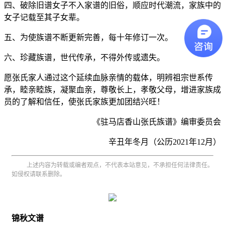
四、破除旧谱女子不入家谱的旧俗，顺应时代潮流，家族中的
女子记载至其子女辈。
五、为使族谱不断更新完善，每十年修订一次。
六、珍藏族谱，世代传承，不得外传或遗失。
愿张氏家人通过这个延续血脉亲情的载体，明辨祖宗世系传
承，睦亲睦族，凝聚血亲，尊敬长上，孝敬父母，增进家族成
员的了解和信任，使张氏家族更加团结兴旺！
《驻马店香山张氏族谱》编审委员会
辛丑年冬月（公历2021年12月）
上述内容为转载或编者观点，不代表本站意见，不承担任何法律责任。
如侵权请联系删除。
锦秋文谱