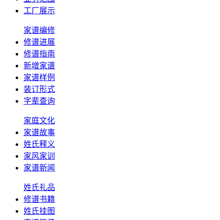
工厂展示
家谱编修
修谱进展
修谱指南
新增家谱
家谱样例
装订形式
字辈查询
家庭文化
家谱故事
姓氏释义
家风家训
家谱新闻
姓氏礼品
修谱书籍
姓氏挂图