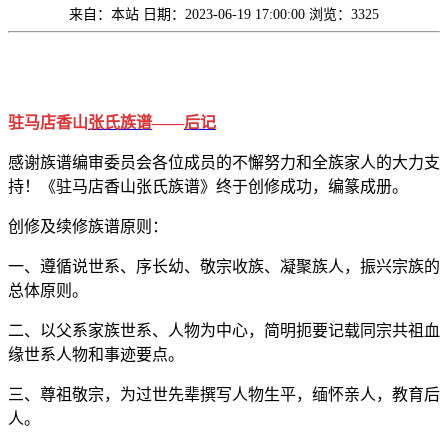
来自：本站
日期：2023-06-19 17:00:00
浏览：3325
驻马店香山
张氏族谱
——
后记
感谢族谱编审委员会各位成员的不懈努力和全族家人的大力支
持！《驻马店香山张氏族谱》终于创修成功，编篆成册。
创修及续修族谱原则：
一、遵循说世系、序长幼、敬宗收族、凝聚族人，振兴宗族的
总体原则。
二、以父系家族世系、人物为中心，简明扼要记载同宗共祖血
缘世系人物和事迹要点。
三、尊祖敬宗，为过世先辈撰写人物生平，缅怀亲人，教育后
人。