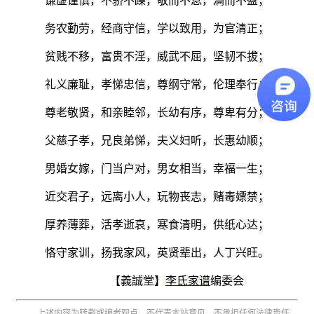
谦虚谨慎，不骄不躁，敬而不怠，满而不盈；
务农勤劳，经商守信，学以致用，为官清正；
贫贱不移，富贵不淫，威武不屈，坚韧不拔；
礼义廉耻，孝悌忠信，尊纲守常，伦理奉行；
尊老敬贤，和亲睦邻，长幼有序，尊卑有分；
父慈子孝，兄良弟悌，夫义妇听，长惠幼顺；
男婚女嫁，门当户对，男女相当，幸福一生；
近交君子，远离小人，玩物丧志，赌毒嫖禁；
厚养薄葬，活孝逝哀，寒食清明，供纸心达；
恪守家训，扬我家风，英贤辈出，人丁兴旺。
【義誠堂
】
李氏家谱
编委会
上述内容为转载或编者观点，不代表本站意见，不承担任何法律责任。