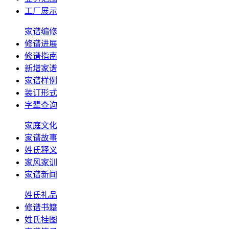
工厂展示
家谱编修
修谱进展
修谱指南
新增家谱
家谱样例
装订形式
字辈查询
家庭文化
家谱故事
姓氏释义
家风家训
家谱新闻
姓氏礼品
修谱书籍
姓氏挂图