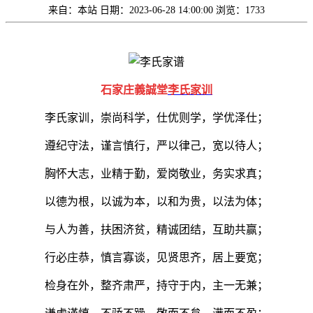
来自：本站
日期：2023-06-28 14:00:00
浏览：1733
石家庄義誠堂
李氏家训
李氏家训，崇尚科学，仕优则学，学优泽仕；
遵纪守法，谨言慎行，严以律己，宽以待人；
胸怀大志，业精于勤，爱岗敬业，务实求真；
以德为根，以诚为本，以和为贵，以法为体
；
与人为善，扶困济贫，精诚团结，互助共赢；
行必庄恭，慎言寡谈，见贤思齐，居上要宽；
检身在外，整齐肃严，持守于内，主一无兼；