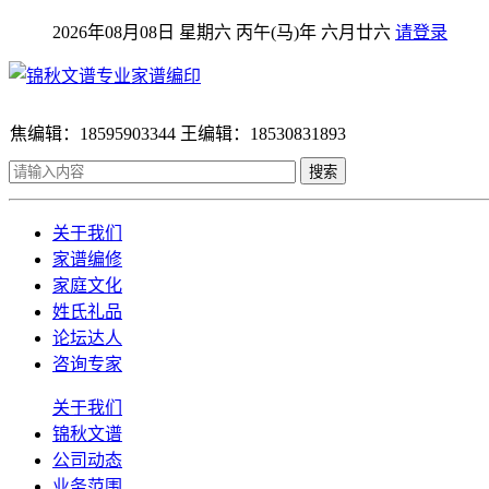
2026年08月08日 星期六 丙午(马)年 六月廿六
请登录
焦编辑：18595903344 王编辑：18530831893
搜索
关于我们
家谱编修
家庭文化
姓氏礼品
论坛达人
咨询专家
关于我们
锦秋文谱
公司动态
业务范围