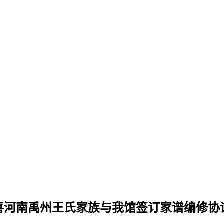
喜河南禹州王氏家族与我馆签订家谱编修协