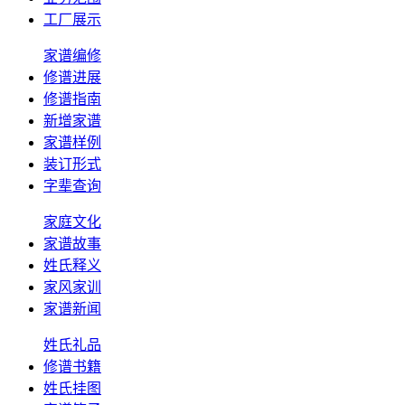
工厂展示
家谱编修
修谱进展
修谱指南
新增家谱
家谱样例
装订形式
字辈查询
家庭文化
家谱故事
姓氏释义
家风家训
家谱新闻
姓氏礼品
修谱书籍
姓氏挂图