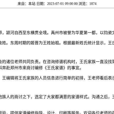
来自：本站
日期：2023-07-01 09:00:00
浏览：1874
带，颍河自西至东横贯全境。禹州市被誉为华夏第一都，以钧瓷
改姓。东周时期的姬晋为王姓始祖。根据最新姓氏统计显示，王
会的诸位老师共同负责。在咨询修谱机构时，王氏家族一直没找
料奔赴郑州市来商讨编修《王氏家谱》的事宜。
，王编辑将王氏家族的人员信息进行简单的初排，王老师看后表
他族人的商讨之下，选定了大家都满意的家谱样式。沟通之后，
经验，提供家谱编修指导，设计、印刷等服务。欢迎各位老师的