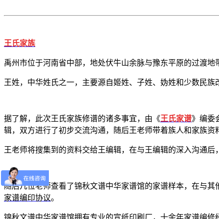
王氏家族
禹州市位于河南省中部，地处伏牛山余脉与豫东平原的过渡地
王姓，中华姓氏之一，主要源自姬姓、子姓、妫姓和少数民族
据了解，此次王氏家族修谱的诸多事宜，由《
王氏家谱
》编委
辑，双方进行了初步交流沟通，随后王老师带着族人和家族资
王老师将搜集到的资料交给王编辑，在与王编辑的深入沟通后
随后几位老师查看了锦秋文谱中华家谱馆的家谱样本，在与其
家谱编印协议
。
锦秋文谱中华家谱馆拥有专业的
宣纸印刷厂
，十
余年家谱编修