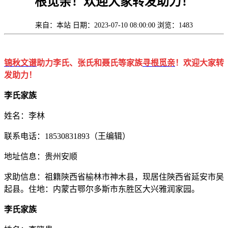
根觅亲！欢迎大家转发助力！
来自：本站
日期：2023-07-10 08:00:00
浏览：1483
锦秋文谱
助力李氏、张氏和聂氏等家族
寻根觅亲
！欢迎大家转
发助力！
李氏家族
姓名：李林
联系电话：18530831893（王编辑）
地址信息：贵州安顺
求助信息：祖籍陝西省榆林市神木县，现居住陝西省延安市吴
起县。住地：内蒙古鄂尔多斯市东胜区大兴雅润家园。
李氏家族