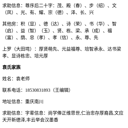
求助信息：尊序后二十字：茂、殿（春）、步（绍）、文
（凤）、光、有、耀、宗（德）、泽、长、兴
其他房：积（显）、德（达）、诗（荣）、书（华）、智
（启）、益（智）（玉）、贤、栋、梁、承（成）、福
（富）、荫、忠（孝）、孝（信）、永、尊、先
上罗（大田塆）：厚贤萌先、元益福尊、培智承永、达书梁
孝、显诗栋忠、培元厚
袁氏家族
姓名：袁老师
联系电话：18530831893（王编辑）
地址信息：重庆南川
求助信息：字辈信息：尚学俸正维思世,仁治忠存厚裔昌,文应
天开新德泽,丰云举会汉墨香