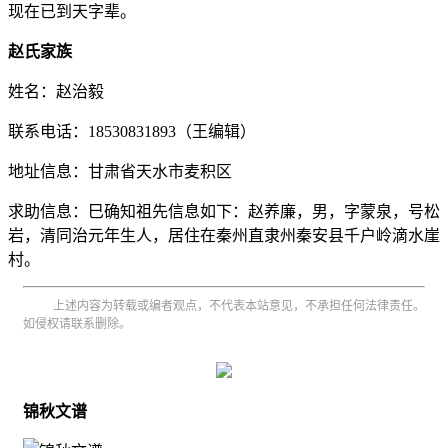
现在已到天字辈。
赵氏家族
姓名：赵治毅
联系电话：18530831893（王编辑）
地址信息：甘肃省天水市麦积区
求助信息：巳确知祖先信息如下：赵养廉，男，字蒙泉，号松
岩，清同治元年生人，居住在秦州直隶州秦安县千户岭滴水崖
村。
上述内容为转载或编者观点，不代表本站意见，不承担任何法律责任。
如侵权请联系删除。
锦秋文谱