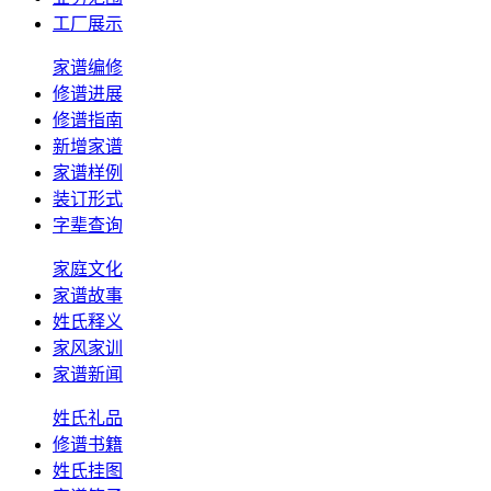
工厂展示
家谱编修
修谱进展
修谱指南
新增家谱
家谱样例
装订形式
字辈查询
家庭文化
家谱故事
姓氏释义
家风家训
家谱新闻
姓氏礼品
修谱书籍
姓氏挂图