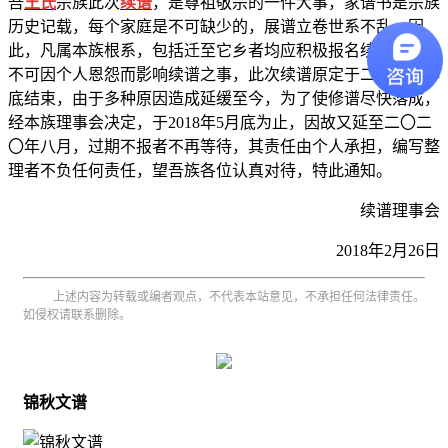
吾
王氏
宗族此次
续谱
，是尊祖敬宗的一件大事，家谱书是宗族
历史记载，每个家庭是不可缺少的，展谱立卷世系不乱，因
此，凡属本族根系，包括迁至它乡者均应积极报名续谱，万万
不可因个人恩怨而影响续谱之事，此次续谱原定于二〇一六年
底结束，由于多种原因造成延缓至今，为了使修谱尽快落成，
经本族理事会决定，于2018年5月底为止，因故又延至二〇二
〇年八月，过期不报者不再等待，其责任由个人承担，编写整
理者不负任何责任，望吾族各位认真对待，特此通知。
续谱理事会
2018年2月26日
上述内容为转载或编者观点，不代表本站意见，不承担任何法律责任。
如侵权请联系删除。
锦秋文谱