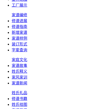
工厂展示
家谱编修
修谱进展
修谱指南
新增家谱
家谱样例
装订形式
字辈查询
家庭文化
家谱故事
姓氏释义
家风家训
家谱新闻
姓氏礼品
修谱书籍
姓氏挂图