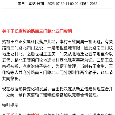
来自：本站
日期：2023-07-30 14:00:00
浏览：2062
关于
王氏
家族的路南三门路北四门叙明
始祖王立正实属迁民落户此地，本村王姓同属一祖无疑，有关
路南三门路北四门之说，一是老祖墓地有限，因此路南三门坟
地迁址村北，之后世祖王玉庆一门又从北地迁址西南地至今以
五代，路北王骡德门坟地迁址村西北现有墓碑为证。二是王氏
宗祠被拆，老家谱轴子失存，为便于管理，当时有王金生、王
作梅等人共商分路南三门路北四门分别制作两个轴子，逢年节
共同祭祀。
现在根据形势变化和发展，吾王氏决定从新立谱建祠理应合并
一处统一制作家谱轴子和精细续谱加以完善合情管理。
特别提示