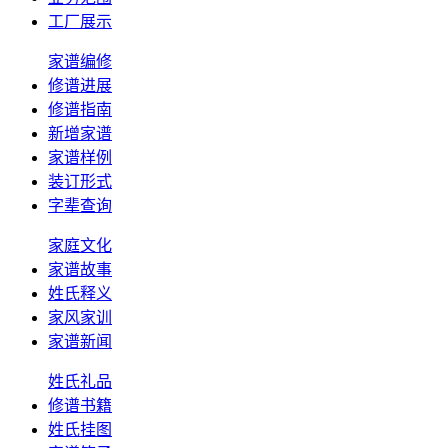
工厂展示
家谱编修
修谱进展
修谱指南
新增家谱
家谱样例
装订形式
字辈查询
家庭文化
家谱故事
姓氏释义
家风家训
家谱新闻
姓氏礼品
修谱书籍
姓氏挂图