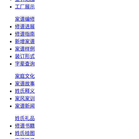
工厂展示
家谱编修
修谱进展
修谱指南
新增家谱
家谱样例
装订形式
字辈查询
家庭文化
家谱故事
姓氏释义
家风家训
家谱新闻
姓氏礼品
修谱书籍
姓氏挂图