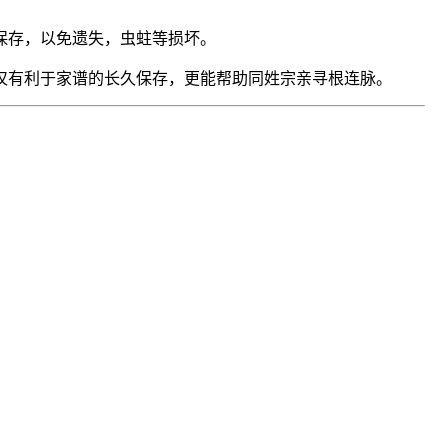
保存，以免遗失，虫蛀等损坏。
仅有利于家谱的长久保存，更能帮助同姓宗亲寻根连脉。