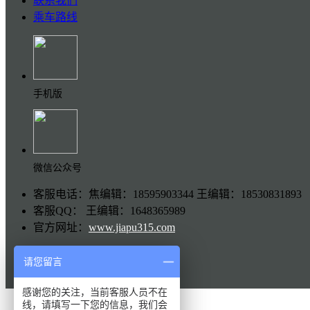
联系我们
乘车路线
手机版
微信公众号
客服电话：焦编辑：18595903344 王编辑：18530831893
客服QQ： 王编辑：1648365989
官方网址：
www.jiapu315.com
请您留言
感谢您的关注，当前客服人员不在
线，请填写一下您的信息，我们会