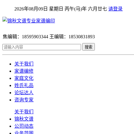
2026年08月09日 星期日 丙午(马)年 六月廿七
请登录
焦编辑：18595903344 王编辑：18530831893
搜索
关于我们
家谱编修
家庭文化
姓氏礼品
论坛达人
咨询专家
关于我们
锦秋文谱
公司动态
业务范围