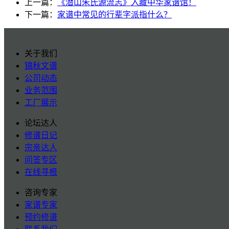
上一篇：
《潜山朱氏源流志》入藏中华家谱馆！
下一篇：
家谱中常见的行辈字派指什么？
关于我们
锦秋文谱
公司动态
业务范围
工厂展示
论坛达人
修谱日记
宗亲达人
问答专区
在线寻根
咨询专家
家谱专家
预约修谱