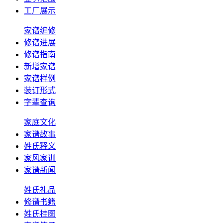
工厂展示
家谱编修
修谱进展
修谱指南
新增家谱
家谱样例
装订形式
字辈查询
家庭文化
家谱故事
姓氏释义
家风家训
家谱新闻
姓氏礼品
修谱书籍
姓氏挂图