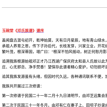
玉碗堂《
邓氏族谱
》
谱序
盖闻盘古混屯初开，乾坤始莫，天有日月星辰，地有青山绿水
承祖人养育之恩，传下子孙后代，长枝发芽，兴家立业，开花
繁叶茂，根深蒂固，增广曰：“根深不怕风摇动，树正何愁月
追溯我族根源始祖邓正才乃江西湖广保庆府太和县人氏故以此
庄、心无邪念、净手焚香！望保存此谱者精心爱护，切勿损坏
追其我族发源虽有头绪，但因时代久远，各种通讯联系不便，
我族共开展过三次修谱：
第一次修谱于民国二十一年二月十九日清明节，由邓芝远集会
第二次于民国三十一年冬月，由邓有仁在寨子上、田坝子抄录