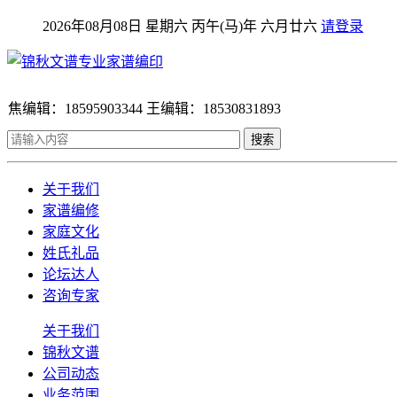
2026年08月08日 星期六 丙午(马)年 六月廿六
请登录
焦编辑：18595903344 王编辑：18530831893
搜索
关于我们
家谱编修
家庭文化
姓氏礼品
论坛达人
咨询专家
关于我们
锦秋文谱
公司动态
业务范围