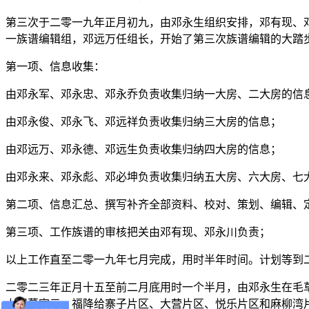
第三次于二零一九年正月初九，由邓永生组织安排，邓有现、
一族谱编辑组，邓远万任组长，开始了第三次族谱编辑的大踏
第一项、信息收集：
由邓永军、邓永忠、邓永乔负责收集归纳一大房、二大房的信
由邓永俊、邓永飞、邓远祥负责收集归纳三大房的信息；
由邓远万、邓永德、邓远生负责收集归纳四大房的信息；
由邓永来、邓永彪、邓必坤负责收集归纳五大房、六大房、七
第二项、信息汇总、撰写补齐全部资料、校对、策划、编辑、
第三项、工作族谱的审核把关由邓有现、邓永川负责；
以上工作直至二零一九年七月完成，用时半年时间。计划等到
二零二三年正月十五至前二月底用时一个半月，由邓永生在毛
上揭幕宣示。福降给寨子片区、大营片区、悦乐片区和麻柳湾