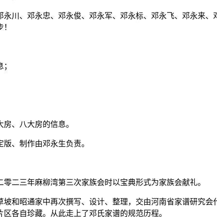
邓永川、邓永忠、邓永俊、邓永军、邓永标、邓永飞、邓永来、
步！
息；
大房、八大房的信息。
定版、制作由邓永生负责。
二零二三年麻柳湾第三次家族会时以宝典形式为家族会献礼。
草坡和昭通家中再次撰写、设计、整理，交由河南省家谱研究会
片区各自珍藏。从此走上了邓氏家谱的规范历程。