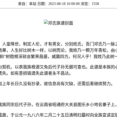
来自：本站
日期：2023-08-18 10:00:00
浏览：1558
，人皇降世，制定人伦，才有男女，分别姓氏，吾门邓氏乃一脉
结果，人生好比树木一样，以树而论，我姓乃一颗万年青松，由
影斜”树稳根深就会繁荣昌盛，威震四方。何况人乎！我姓乃此树
为契机，以表我族根源又免后代子孙无据可查也。此谱是本族的
遗失。如有意损毁遗失此谱者永不昌达。
加上年长日久没有抄录，故信息尚有欠缺，还需后辈继续努力。
我族同宗后代子孙，在云南省昭通府大关县图乐乡小地名寨子上
成册，于公元一九八六年二月二十五日清明扫墓时向全族宣读定