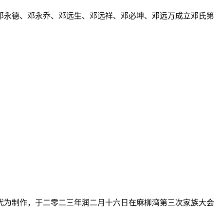
邓永德、邓永乔、邓远生、邓远祥、邓必坤、邓远万成立邓氏第
代为制作，于二零二三年润二月十六日在麻柳湾第三次家族大会