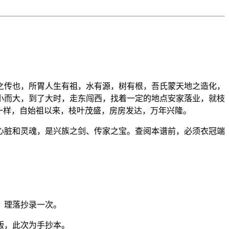
之传也，所胃人生有祖，水有源，树有根，吾氏蒙天地之造化，
小而大，到了大时，走东闯西，找着一定的地点安家落业，就枝
一样，自始祖以来，枝叶茂盛，房房发达，万年兴隆。
心脏和灵魂，是兴族之剑、传家之宝。查阅本谱前，必须衣冠端
，理落抄录一次。
版，此次为手抄本。