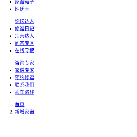
家谱箱子
姓氏玉
论坛达人
修谱日记
宗亲达人
问答专区
在线寻根
咨询专家
家谱专家
预约修谱
联系我们
乘车路线
首页
新增家谱