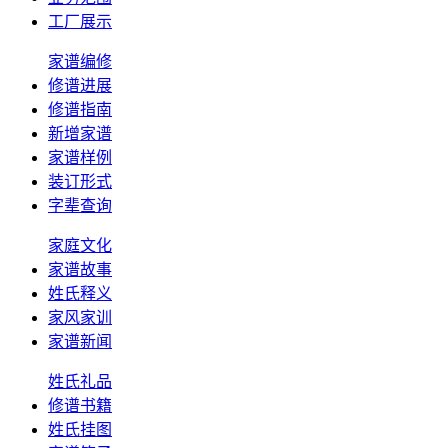
工厂展示
家谱编修
修谱进展
修谱指南
新增家谱
家谱样例
装订形式
字辈查询
家庭文化
家谱故事
姓氏释义
家风家训
家谱新闻
姓氏礼品
修谱书籍
姓氏挂图