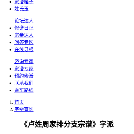
家谱箱子
姓氏玉
论坛达人
修谱日记
宗亲达人
问答专区
在线寻根
咨询专家
家谱专家
预约修谱
联系我们
乘车路线
首页
字辈查询
《卢姓周家排分支宗谱》字派