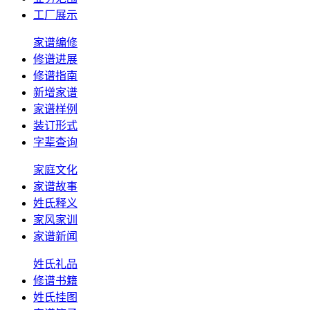
工厂展示
家谱编修
修谱进展
修谱指南
新增家谱
家谱样例
装订形式
字辈查询
家庭文化
家谱故事
姓氏释义
家风家训
家谱新闻
姓氏礼品
修谱书籍
姓氏挂图