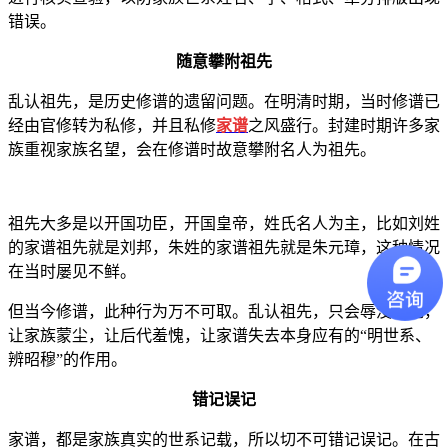
错误。
随意攀附祖先
乱认祖先，是历史修谱的遗留问题。在明清时期，当时修谱已
经由官修转为私修，并且私修
家谱
之风盛行。封建时期许多家
族重视家族名望，会在修谱时故意攀附名人为祖先。
祖先大多是以开国功臣，开国皇帝，姓氏名人为主，比如刘姓
的家谱祖先就是刘邦，朱姓的家谱祖先就是朱元璋，这种情况
在当时屡见不鲜。
但当今修谱，此种行为万不可取。乱认祖先，只会辱没祖先，
让家族蒙尘，让后代羞愧，让家谱失去本身应有的“明世系、
辨昭穆”的作用。
错记误记
家谱，都是家族真实的世系记载，所以切不可错记误记。在古