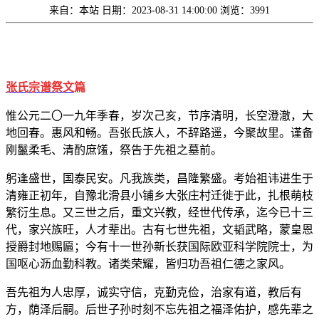
来自：本站
日期：2023-08-31 14:00:00
浏览：3991
张氏宗谱祭文
篇
惟公元二〇一九年季春，岁次己亥，节序清明，长空澄澈，大
地回春。惠风和畅。吾张氏族人，不辞路遥，今聚故里。谨备
刚鬣柔毛、清酌庶馐，祭告于先祖之墓前。
躬逢盛世，国泰民安。凡我族类，昌隆繁盛。考始祖讳进生于
清雍正初年，自豫北滑县小铺乡大张庄村迁徙于此，扎根萌枝
繁衍生息。又三世之后，重文兴教，经世代传承，迄今已十三
代，家兴族旺，人才辈出。古有七世先祖，文韬武略，蒙皇恩
授爵封地赐匾；今有十一世孙新长获国际欧亚科学院院士，为
国呕心沥血勤科教。诸类荣耀，皆归功吾祖仁德之家风。
吾先祖为人忠厚，诚实守信，克勤克俭，治家有道，教后有
方，荫泽后嗣。后世子孙时刻不忘先祖之福泽佑护，感先辈之