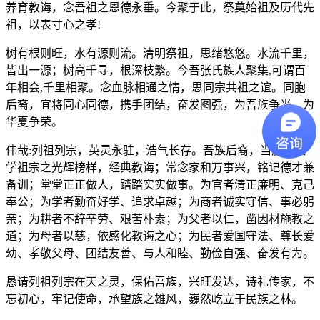
养育教诲，念吾祖之恩德永垂。今聚于此，祭奠始祖及历代先
祖，以表寸心之孝!
树有根则旺，水有源则流。清明祭祖，思绪悠悠。水流千里，
皆出一源；树高千寻，根深枝繁。今吾张氏族人聚集,可谓百
年相会,千里相聚。念血脉相通之情，思同宗共祖之谊。同胞
后裔，宜将同心同德，携手团结，奋发图强，为吾族争光，为
华夏争荣。
伟哉:列祖列宗，英灵永驻，浩气长存。吾族后裔，当虔心校
学祖宗之光辉榜样，经典教诲；常念家和万事兴，铭记德才兼
备训；堂堂正正做人，踏踏实实做事。为官者清正廉明、克己
奉公；为学者勤奋好学、追求卓越；为商者诚实守信、事必躬
亲；为耕者不辞辛劳、艰苦朴素；为父者以仁，凿因材施教之
道；为母者以慈，依感化教诲之心；为民者爱国守法、尊长爱
幼、孝敬父母、团结友善、与人和睦、勤俭自强、奋发有为。
恳请列祖列宗在天之灵，保佑吾族，兴旺发达，诗礼传家，不
忘初心，牢记使命，承望族之雄风，巍然屹立于民族之林。