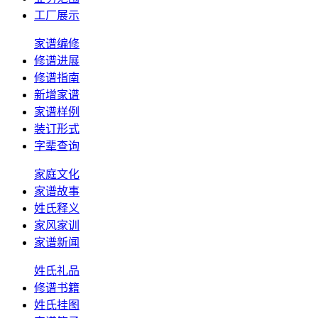
工厂展示
家谱编修
修谱进展
修谱指南
新增家谱
家谱样例
装订形式
字辈查询
家庭文化
家谱故事
姓氏释义
家风家训
家谱新闻
姓氏礼品
修谱书籍
姓氏挂图