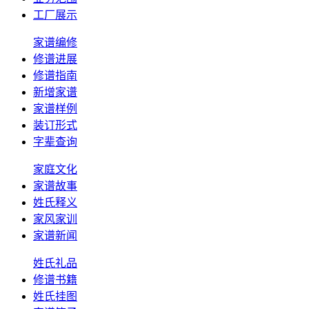
工厂展示
家谱编修
修谱进展
修谱指南
新增家谱
家谱样例
装订形式
字辈查询
家庭文化
家谱故事
姓氏释义
家风家训
家谱新闻
姓氏礼品
修谱书籍
姓氏挂图