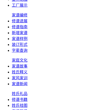
工厂展示
家谱编修
修谱进展
修谱指南
新增家谱
家谱样例
装订形式
字辈查询
家庭文化
家谱故事
姓氏释义
家风家训
家谱新闻
姓氏礼品
修谱书籍
姓氏挂图