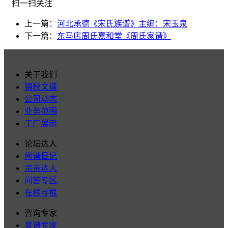
扫一扫关注
上一篇：
河北承德《宋氏族谱》主编：宋玉泉
下一篇：
东马店周氏嘉和堂《周氏家谱》
关于我们
锦秋文谱
公司动态
业务范围
工厂展示
论坛达人
修谱日记
宗亲达人
问答专区
在线寻根
咨询专家
家谱专家