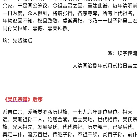
余家，于是同公筹议，念祖音灵之固，重建此谱，每年清明前
一日为度，众人俱到，将谱张掛，各序尊卑，所有上代祖名，
年幼逃回不知，权且致敬，虔诚祭祀，今乃十一世子孙吴士宏
同孙吴恒如、嘉德、嘉美拜撰。
均：先贤续后
派：续字传流
大清同治捌年贰月贰拾日吉立
《
吴氏宗谱
》
后序
系自仁宗，爱新觉罗弘历世族，一七九六年即位皇位。祖天
远、吴珊祖孙二人，始居金陵，后立吴地，世代相传，吴氏宗
族，光大祖先，发展吴氏，代代祭祀，历史親辛，已吴后代，
奠定丰伟，流芳百世，传继子孙，奉祖千续，炎黄子孙，前仆