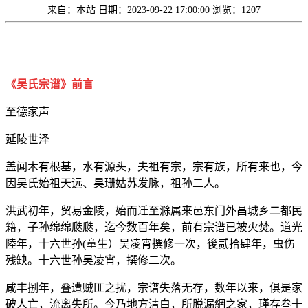
来自：本站
日期：2023-09-22 17:00:00
浏览：1207
《
吴
氏宗谱
》前言
至德家声
延陵世泽
盖闻木有根基，水有源头，夫祖有宗，宗有族，所有来也，今
因吴氏始祖天远、昊珊姑苏发脉，祖孙二人。
洪武初年，贸易金陵，始而迁至滁属来邑东门外昌城乡二都民
籍，子孙绵绵瓞瓞，迄今数百年矣，前有宗谱已被火焚。道光
陸年，十六世孙(童生）吴凌宵撰修一次，後贰拾肆年，虫伤
残缺。十六世孙吴凌宵，撰修二次。
咸丰捌年，叠遭贼匪之扰，宗谱失落无存，数年以来，俱是家
破人亡，流离失所。今乃地方清白，所脱漏網之家，瑾存叁十