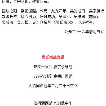
后继，寻宗认祖，敬业归宗。
国法之限，祭祀遇阻。公元一九九四年，吴兆成曰，吴宗腾行
数等长辈，精心努力，研讨成功，吴宗平、吴维忠（施官)、
吴成海、吴万松、昊万仓撰写 《吴氏宗谱》，务必祭祀。
公元二0一六年清明节立
吴氏宗族立谱
世文士义兆 嘉宗永维成
万必存观学 金朝广国师
大清同治捌年二月二十日吉立
汉渭润西楚 九洲鼎中华