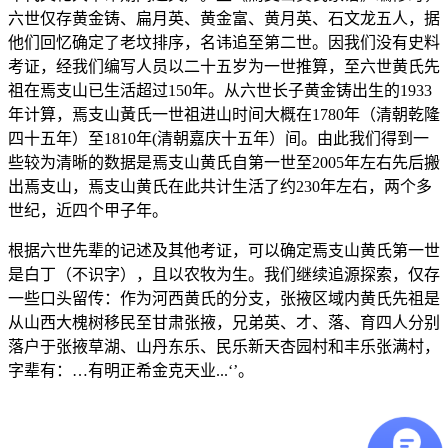
六世仅存黄金铸、扁月英、黄金富、黄月英、石文龙五人，据
他们回忆确定了老坟排序，名讳追至第二世。因我们没有史料
考证，经我们编写人员以二十五岁为一世推算，至六世黄氏先
祖在焉支山已生活超过150年。从六世长子黄金铸出生的1933
年计算，焉支山黃氏一世祖进山时间大概在1780年（清朝乾隆
四十五年）至1810年(清朝嘉庆十五年）间。由此我们得到一
些较为清晰的数据是焉支山黄氏自第一世至2005年左右先后搬
出焉支山，焉支山黄氏在此共计生活了约230年左右，两个多
世纪，近四个甲子年。
根据六世先辈的记述及其他考证，可以确定焉支山黄氏第一世
是白丁（不识字），且以农牧为生。我们继续追源探索，仅存
一些口头留传：作为河西黄氏的分支，张掖区域内黄氏先祖是
从山西大槐树移民至甘肃张掖，兄弟英、
才、落、育四人分别
落户于张
掖
草湖、山丹东乐、民乐新天杏园村和丰乐张满村，
字辈有：…有明正希金克天业...‘’。