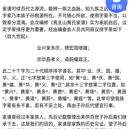
家谱可续百代之源流，能辨一族之血脉，知九族之远近，家谱
字辈乃本族子孙根源所在。不可随心所欲，使用字辈不当，以
致辈分混淆。此次编修《焉支山黄氏家谱》实为承前启后，议
定字辈排序更为重要，经由编委会人员
共同商议排字辈如下
（自九世起)：
业兴家多庆，德宏国增雄；
宗华昌孝义，道蔚耀庭正。
此二十个字为二十代顺序排字谱名。其中“业、庆、国、雄、
华、义、正”七字放第三字使用，如“黄*业、黄*庆、黄*国、
黄*雄、黄*华、黄*义、黄*正”;其余十三字放第二字位置，如
“黄兴*、黄家*、黄多*、黄德*、黄宏*、黄增*、黄宗*、黄昌
*、黄孝*、黄道*、黄蔚*、黄耀*、黄庭*”等。此举可使我族
字辈有条不紊，若有不妥之处，再由子孙后代便宜行事。
家谱是经过本家族人，先后记载整理出来供百世子孙后裔们继
承下去，这是我们的目的，家谱是家族的历史见证。望子孙后