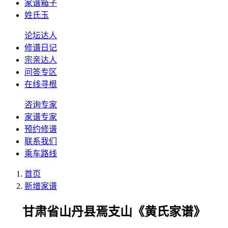
家谱箱子
姓氏玉
论坛达人
修谱日记
宗亲达人
问答专区
在线寻根
咨询专家
家谱专家
预约修谱
联系我们
乘车路线
首页
新增家谱
甘肃省山丹县焉支山《黄氏家谱》