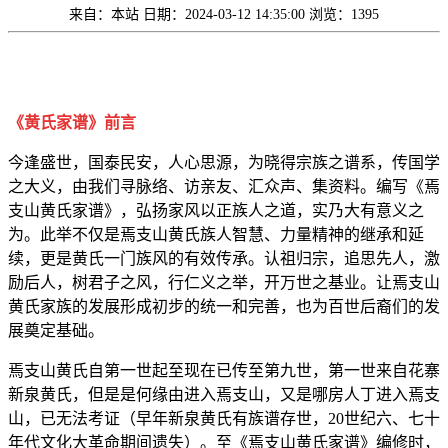
来自：本站
日期：2024-03-12 14:35:00
浏览：1395
《黄氏家谱》前言
今逢盛世，国泰民安，人心思源，为晓得宗族之谱系，传国学
之大义，由我们寻脉络、访亲友、汇众声、集资料。编写《焉
支山黄氏家谱》，弘扬家风以正族人之道，实乃大有意义之
为。此举不仅是焉支山黄氏族人智慧、力量
精神的继承和延
续，更是黄氏一门族风的有效传承。认祖归宗，追思先人，激
励后人，树君子之风，行仁义之举，开万世之基业。让焉支山
黄氏家族的发展形成初步的统一和完善，也为百世后裔们的发
展奠定基础。
焉支山黄氏自第一世起至现在已传至第九世，第一世来自花寨
新泉黄氏，但是是何缘由进入焉支山，又是哪房人丁进入焉支
山，已无法考证（早年新泉黄氏有族谱存世，20世纪六、七十
年代文化大革命期间遗失）。至《焉支山
黄氏家谱》编修时，