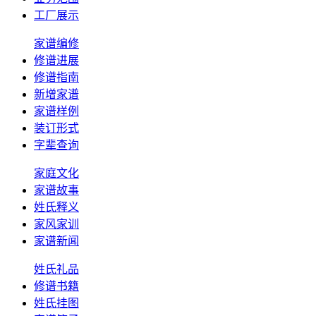
工厂展示
家谱编修
修谱进展
修谱指南
新增家谱
家谱样例
装订形式
字辈查询
家庭文化
家谱故事
姓氏释义
家风家训
家谱新闻
姓氏礼品
修谱书籍
姓氏挂图