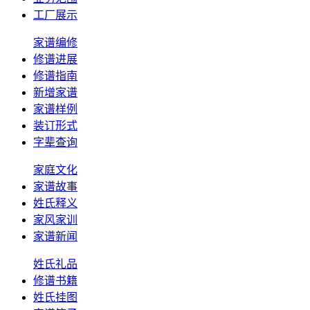
工厂展示
家谱编修
修谱进展
修谱指南
新增家谱
家谱样例
装订形式
字辈查询
家庭文化
家谱故事
姓氏释义
家风家训
家谱新闻
姓氏礼品
修谱书籍
姓氏挂图