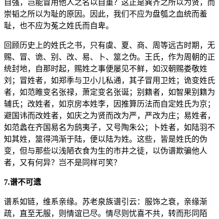
自强，岂能冒用他人之名以自重？这正是巽齐之所以为贤，而
崇韬之所以为耻的原因。因此，我们不应为盘瓠之血统而羞
耻，也不应为菟之姓氏而自卑。
回顾历史上的姓氏之书，只有虞、夏、商、周等远古时期，无
赐、冒、诡、别、改、易、卜、筮之伪。王氏，作为周朝的正
统封地，自那时起，赐姓之事便屡见不鲜，如汉朝赐娄敬姓
刘；冒姓者，如郑季与卫小儿私通，其子冒用卫姓；诡变姓氏
者，如范睢变名张禄，萧定变名张诞；别籍者，如智果别籍为
辅氏；改姓者，如京房本姓李，因推算历法而自定姓氏为京；
避国讳而改姓者，如庆之为贤而改为严，严改为庄；易姓者，
如范蠡在齐国易名为鸱夷子，又号陶朱公；卜姓者，如陆羽不
知其姓，筮得鸿渐于陆，便以陆为姓。这些，皆是姓氏的伪
变，但与那些以浅陋衣食为生的市井之徒，以伪谱欺骗他人
者，又有何异？岂不是同样可笑？
7.谱不可遗
谱系如链，维系亲缘。苏老泉族谱引云：服饰之衰，亲缘渐
疏，直至无服，则情谊已尽。情尽则忧喜不共，转而形同陌