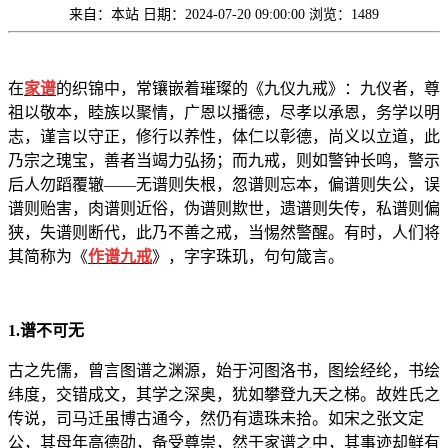
来自：本站
日期：2024-07-20 09:00:00
浏览：1489
在
家谱
的织锦中，常镶嵌着璀璨的《九仪九戒》：九仪者，尊
祖以敬本，睦族以聚情，广恩以播德，尽孝以承恩，务学以明
志，谨言以守正，修行以养性，体仁以彰德，尚义以立道，此
乃宗之瑰宝，善者当竭力弘扬；而九戒，则如警钟长鸣，警示
后人勿蹈覆辙——无谱则失根，忽谱则忘本，偏谱则失公，误
谱则贻害，肉谱则近俗，伪谱则欺世，遗谱则失传，私谱则偏
狭，失谱则断代，此乃不善之戒，当惕然警醒。有时，人们将
其简称为《
作谱九戒
》，字字珠玑，句句箴言。
1.谱不可无
古之先儒，曾言图谱之渊源，始于河图洛书，图绘经纶，书绘
纬度，交错成文，其学之深奥，犹如攀登九天之梯。故姓氏之
传说，司马迁虽博古通今，然仍有遗珠未拾。如宋之张文定
公，其母年高德劭，备受尊崇，然于家谱之中，其事迹却鲜有