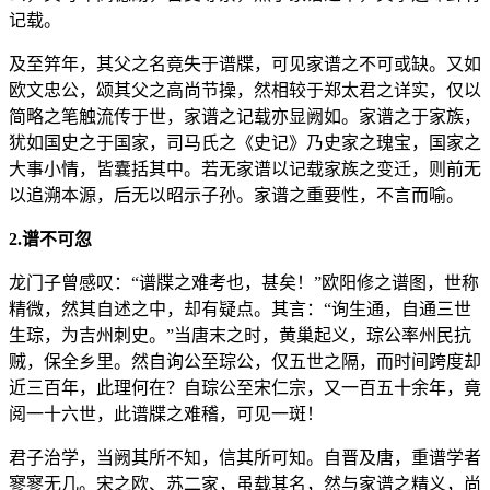
记载。
及至笄年，其父之名竟失于谱牒，可见家谱之不可或缺。又如
欧文忠公，颂其父之高尚节操，然相较于郑太君之详实，仅以
简略之笔触流传于世，家谱之记载亦显阙如。家谱之于家族，
犹如国史之于国家，司马氏之《史记》乃史家之瑰宝，国家之
大事小情，皆囊括其中。若无家谱以记载家族之变迁，则前无
以追溯本源，后无以昭示子孙。家谱之重要性，不言而喻。
2.谱不可忽
龙门子曾感叹：“谱牒之难考也，甚矣！”欧阳修之谱图，世称
精微，然其自述之中，却有疑点。其言：“询生通，自通三世
生琮，为吉州刺史。”当唐末之时，黄巢起义，琮公率州民抗
贼，保全乡里。然自询公至琮公，仅五世之隔，而时间跨度却
近三百年，此理何在？自琮公至宋仁宗，又一百五十余年，竟
阅一十六世，此谱牒之难稽，可见一斑！
君子治学，当阙其所不知，信其所可知。自晋及唐，重谱学者
寥寥无几。宋之欧、苏二家，虽载其名，然与家谱之精义，尚