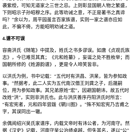
袭紫绶，可知无道家之三世之忌。上则彰显国朝人物之繁盛，
下则昭示子孙昭穆之序。此等劝诫之意，不正是著书之真谛
吗？”余以为，周平园虽言百家族谱，实则一家之谱亦应如
此，不偏不倚，方能昭明劝诫之道。
4.谱不可误
容斋洪氏《随笔》中提及，姓氏之书多谬误。如唐《贞观氏族
志》，今已难觅其真；《元和姓纂》，妄诞之处不胜枚举；而
国朝所修的《姓源韵谱》，更是令人啼笑皆非。
以洪氏为例，书中记载：“五代时有洪昌、洪杲，皆为参知政
事。”然据考，此二人实为五代南汉僭王刘龚之子，后晟嗣
位，用为参知政事。其兄弟原姓“宏”，因避国朝讳，故五代时
改姓“洪”，实则非洪氏也。此与洪庆善序丹阳洪氏时所言：
“有宏宪者，元和四年尝跋《辋川图》。”殊不知宏宪乃吉甫之
字，其误同出一辙。
余偶阅绍兴吴氏家谱序，内载文帝时有讳公者，为河南守。然
据《汉史》记载，河南守吴公治绩卓越，但失其名，遂以“公”