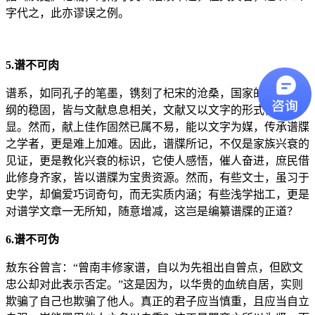
字代之，此亦谬误之例。
5.谱不可肉
谱系，如同孔子的笔墨，镌刻了杞宋的沧桑，国家的兴衰与纪
纲的稳固，皆与文献息息相关，文献又以文字的形式得以彰
显。然而，献上佳作固然已属不易，能以文字为媒，传承谱牒
之学者，更是难上加难。因此，谱牒所记，不仅是家族兴衰的
见证，更是教化兴衰的标识，它使人感悟，催人奋进，庶民借
此修身齐家，皆以谱牒为宝贵资源。然而，有些文士，虽习于
史学，却偏爱巧词奇句，而无实质内涵；有些浅学拙工，更是
对谱学文章一无所知，随意增减，这岂是编纂谱牒的正道？
6.谱不可伪
敖东谷曾言：“曾南丰修家谱，自以为先祖出自曾点，但欧文
忠公却对此表示否定。”这是因为，以华贵的血统自居，实则
欺骗了自己也欺骗了他人。真正的君子应当慎重，且应当自立