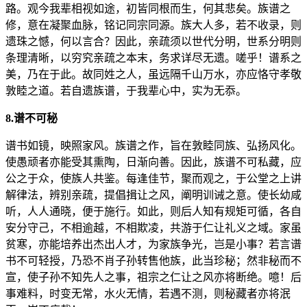
路。观今我辈相视如途，初皆同根而生，何其悲矣。族谱之
修，意在凝聚血脉，铭记同宗同源。族大人多，若不收录，则
遗珠之憾，何以言合？因此，亲疏须以世代分明，世系分明则
条理清晰，以穷究亲疏之本末，务求详尽无遗。嗟乎！谱系之
美，乃在于此。故同姓之人，虽远隔千山万水，亦应恪守孝敬
敦睦之道。若自遗族谱，于我辈心中，实为无忝。
8.谱不可秘
谱书如镜，映照家风。族谱之作，旨在敦睦同族、弘扬风化。
使愚顽者亦能受其熏陶，日渐向善。因此，族谱不可私藏，应
公之于众，使族人共鉴。每逢佳节，聚而观之，于公堂之上讲
解律法，辨别亲疏，提倡揖让之风，阐明训诫之意。使长幼咸
听，人人通晓，便于施行。如此，则后人知有规矩可循，各自
安分守己，不相逾越，不相欺凌，共游于仁让礼义之域。家虽
贫寒，亦能培养出杰出人才，为家族争光，岂是小事？若言谱
书不可轻授，乃恐不肖子孙转售他族，此当珍秘；然非秘而不
宣，使子孙不知先人之事，祖宗之仁让之风亦将断绝。噫！后
事难料，时变无常，水火无情，若遇不测，则秘藏者亦将泯