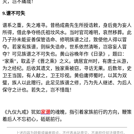
灭，岂不痛哉！
9.谱不可失
谱系之重，失之难寻。昔杨成斋先生所授诰敕，身后竟为妄人
所得，借此争夺杨氏祖坟风水。当时官司难明，哀然移葬。此
乃子孙未能妥善保管诰命、修明族谱之过，致使他人得以冒
夺。若家有族谱，则纵失诰命，世系依然清晰，岂容妄人冒
夺？可见族谱之不可失也。黄山谷晚年作《日录》，题曰：
“家乘”，取孟子《晋之乘》之义。谪居宜州时，有唐士从游，
为之经纪。后收其遗文，独家乘被窃，寻访无果。后数年，史
卫王当国，有人献之，卫王珍视。黄伯庸师蜀时，以其为双
璧，族人以此赠行。此足见族谱之修，乃为先人继述、为后人
保守之计也。若失之，岂不惜哉！
《九仪九戒》犹如
家谱
的魂魄，指引着家族前行的方向，鞭策
着后人不忘初心，砥砺前行。
上述内容为转载或编者观点，不代表本站意见，不承担任何法律责任。