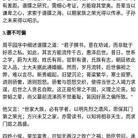
有差距。谱牒之研究，需细心考证，方能窥其堂奥。吾辈当以
谦卑之心，求索于谱牒之海，以期家族之荣光得以传承，子孙
之未来得以昭示。
3.谱不可偏
周平园序中细述谱牒之道：“君子撰书，意在劝诫，而非耽于
好恶之私。如此，其言方能流传千古，惠泽后世。昔日，世系
之学，蔚为大观，姓氏有苑，官职有谱，氏族有志，朝廷依此
定人品，士大夫据此通婚姻。然而，岁月流转，后世偏袒之
弊，难以言尽。新贵崛起，旧望沉沦；膏粱繁华，寒士寂寥。
进则骄奢，退则怨怒。骄奢与怨怒交织，使得当世之人竭力求
逞，后世之人贪名自欺。这正是伦常之不固，义理之沦丧。如
崇韬之辈，尚父墓前流涕而不觉羞耻，皆因好恶之偏所致。”
他又言：“世家大族，必有学者，以明先烈之遗风，思保其门
第之荣光；方兴未艾之家，亦需读书，以知将相非天生，而求
门庭之昌盛。
四姓小侯，荣华富贵，可知无两汉之败亡之祸；勋臣劳旧，承