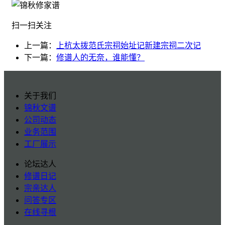
扫一扫关注
上一篇：
上杭太拨范氏宗祠始址记新建宗祠二次记
下一篇：
修谱人的无奈，谁能懂？
关于我们
锦秋文谱
公司动态
业务范围
工厂展示
论坛达人
修谱日记
宗亲达人
问答专区
在线寻根