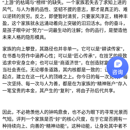
“上游”的枯竭与“榜样”的缺失。一个家族若失去了求知上进的
风气、与人为善的品性、坚韧不拔的意志，那才是真正的、难
以逆转的贫穷。反之，即便暂时清贫，只要家风淳正，精神丰
盈，这个家族就永远涌动着向上突破的汩汩活水。你的奋斗，
是孩子眼中对“努力”一词最生动的注解；你的品行，是塑造他
未来人格的隐形模具。
家族的向上攀登，其路径也并非单一。它可以是“耕读传家”，
在书香与劳作中涵养心性；可以是“匠心传承”，在技艺的极致
追求中安身立命；也可以是“商道济世”，在创造财富的同时担
当社会责任。无论哪条道路，其内核都是一致的：让下一代的
起点，建立在这一代人的顶峰之上。你今日的每一次克制、每
一次坚持、每一次与人为善，都是在为家族的“精神账户”存入
一笔宝贵的本金，其产生的“复利”，将由子孙后代共享。
因此，不必艳羡他人的钟鸣鼎食，也不必为眼下的寻常光景而
气短。评判一个家族是否“好”的核心尺度，在于它是否拥有一
种持续向上、向善的“精神动能”。这种动能，让身处其中者不