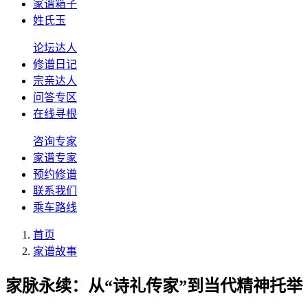
家谱箱子
姓氏玉
论坛达人
修谱日记
宗亲达人
问答专区
在线寻根
咨询专家
家谱专家
预约修谱
联系我们
乘车路线
首页
家谱故事
家脉永续：从“诗礼传家”到当代精神托举