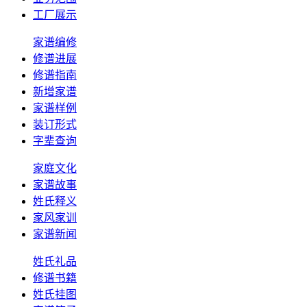
工厂展示
家谱编修
修谱进展
修谱指南
新增家谱
家谱样例
装订形式
字辈查询
家庭文化
家谱故事
姓氏释义
家风家训
家谱新闻
姓氏礼品
修谱书籍
姓氏挂图