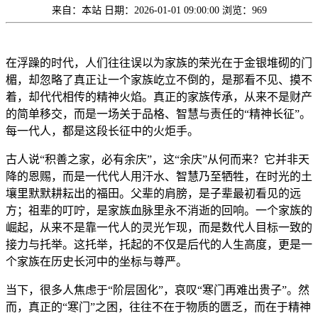
来自：本站
日期：2026-01-01 09:00:00
浏览：969
在浮躁的时代，人们往往误以为家族的荣光在于金银堆砌的门
楣，却忽略了真正让一个家族屹立不倒的，是那看不见、摸不
着，却代代相传的精神火焰。真正的家族传承，从来不是财产
的简单移交，而是一场关于品格、智慧与责任的“精神长征”。
每一代人，都是这段长征中的火炬手。
古人说“积善之家，必有余庆”，这“余庆”从何而来？它并非天
降的恩赐，而是一代代人用汗水、智慧乃至牺牲，在时光的土
壤里默默耕耘出的福田。父辈的肩膀，是子辈最初看见的远
方；祖辈的叮咛，是家族血脉里永不消逝的回响。一个家族的
崛起，从来不是靠一代人的灵光乍现，而是数代人目标一致的
接力与托举。这托举，托起的不仅是后代的人生高度，更是一
个家族在历史长河中的坐标与尊严。
当下，很多人焦虑于“阶层固化”，哀叹“寒门再难出贵子”。然
而，真正的“寒门”之困，往往不在于物质的匮乏，而在于精神