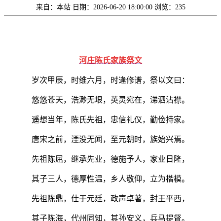
来自：本站
日期：2026-06-20 18:00:00
浏览：235
河庄陈氏家族祭文
岁次甲辰，时维六月，时逢修谱，祭以文曰：
悠悠苍天，浩渺无垠，英灵宛在，涕泗沾襟。
遥想当年，陈氏先祖，忠信礼仪，勤俭持家。
唐宋之前，湮没无闻，至元朝时，族始兴焉。
先祖陈屈，继承先业，德施予人，家业日隆，
其子三人，德厚性温，乡人敬仰，立为楷模。
先祖陈鼎，仕于元廷，政声卓著，封王平西，
其子陈海，代州同知，其孙安义，兵马提督。