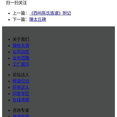
扫一扫关注
上一篇：
《西屿陈氏族谱》附记
下一篇：
陳太丘碑
关于我们
锦秋文谱
公司动态
业务范围
工厂展示
论坛达人
修谱日记
宗亲达人
问答专区
在线寻根
咨询专家
家谱专家