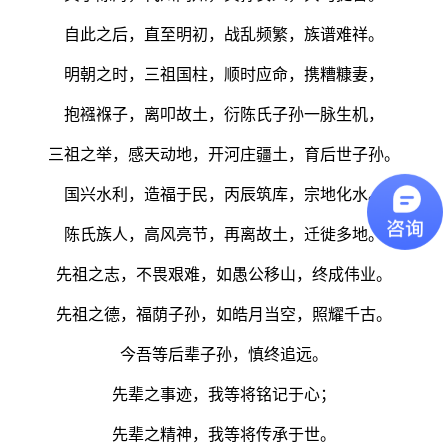
自此之后，直至明初，战乱频繁，族谱难祥。
明朝之时，三祖国柱，顺时应命，携糟糠妻，
抱襁褓子，离叩故土，衍陈氏子孙一脉生机，
三祖之举，感天动地，开河庄疆土，育后世子孙。
国兴水利，造福于民，丙辰筑库，宗地化水。
陈氏族人，高风亮节，再离故土，迁徙多地。
先祖之志，不畏艰难，如愚公移山，终成伟业。
先祖之德，福荫子孙，如皓月当空，照耀千古。
今吾等后辈子孙，慎终追远。
先辈之事迹，我等将铭记于心；
先辈之精神，我等将传承于世。