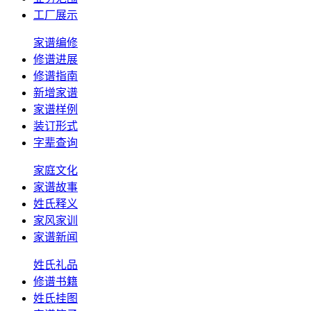
工厂展示
家谱编修
修谱进展
修谱指南
新增家谱
家谱样例
装订形式
字辈查询
家庭文化
家谱故事
姓氏释义
家风家训
家谱新闻
姓氏礼品
修谱书籍
姓氏挂图