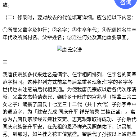
致。
（二）修录时，要对故去的代位填写详细。应包括以下内容：
①所属父輩字及排行；②名字；③生卒年代；④配偶姓名生卒
年代及所属村名、父辈姓名；⑤迁往何处及其他重要事宜。
三
我唐氏宗族多代来姓名是俩字、仨字相间排列，仨字名的同辈
范字相同。这种排列方式前辈与后辈重名现象;仨字的名字各
世代也未注意前后代相贯通。为使我唐氏宗族以后各代次序清
晰，父辈文杰特请表兄，绕岭乡于旺庄的宫兆基（祖辈三余二
女之子）编撰了唐氏十七至三十二代（共十六代）子孙字辈中
的通范字，为「建安克成 同庆升平 祥光毓秀 兰桂正盛」。寓
意为吾唐氏宗族经过建壮安定、志克艰难取得成功、子孙后代
同庆宗族誉升平安，在先祖的恩泽祥光灵照荫佑下，钟灵毓
秀。到那时，如兰桂之花正值繁盛。望后代子孙按以上通范辈