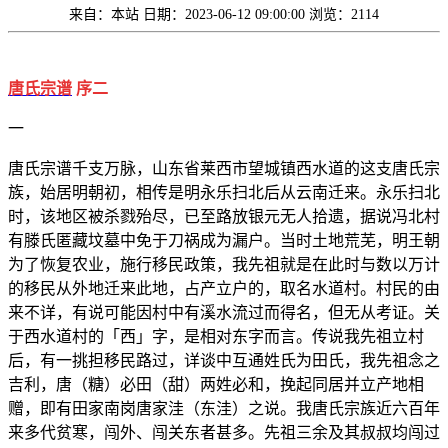
来自：本站
日期：2023-06-12 09:00:00
浏览：2114
唐氏宗谱
序二
一
唐氏宗谱千支万脉，山东省莱西市望城镇西水道的这支唐氏宗
族，始居明朝初，相传是明永乐扫北后从云南迁来。永乐扫北
时，该地区被杀戮殆尽，已至路放银元无人拾遗，据说冯北村
有滕氏匿藏坟墓中免于刀祸成为漏户。当时土地荒芜，明王朝
为了恢复农业，施行移民政策，我先祖就是在此时与数以万计
的移民从外地迁来此地，占产立户的，取名水道村。村民的由
来不详，有说可能因村中有溪水流过而得名，但无从考证。关
于西水道村的「西」字，是相对东字而言。传说我先祖立村
后，有一挑担移民路过，详谈中互通姓氏为田氏，我先祖念之
吉利，唐（糖）必田（甜）两姓必和，挽起同居并立产地相
赠，即有田家南岗唐家洼（东洼）之说。我唐氏宗族近六百年
来多代贫寒，闯外、闯关东者甚多。先祖三余及其叔叔均闯过