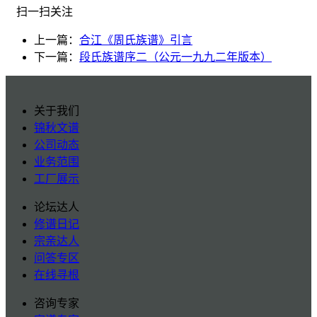
扫一扫关注
上一篇：
合江《周氏族谱》引言
下一篇：
段氏族谱序二（公元一九九二年版本）
关于我们
锦秋文谱
公司动态
业务范围
工厂展示
论坛达人
修谱日记
宗亲达人
问答专区
在线寻根
咨询专家