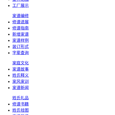
工厂展示
家谱编修
修谱进展
修谱指南
新增家谱
家谱样例
装订形式
字辈查询
家庭文化
家谱故事
姓氏释义
家风家训
家谱新闻
姓氏礼品
修谱书籍
姓氏挂图