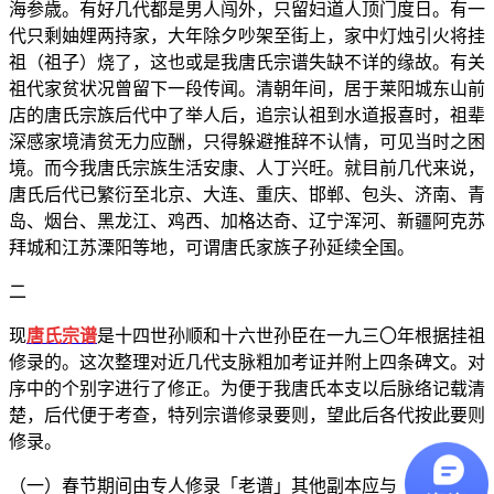
海参歳。有好几代都是男人闯外，只留妇道人顶门度日。有一
代只剩妯娌两持家，大年除夕吵架至街上，家中灯烛引火将挂
祖（祖子）烧了，这也或是我唐氏宗谱失缺不详的缘故。有关
祖代家贫状况曾留下一段传闻。清朝年间，居于莱阳城东山前
店的唐氏宗族后代中了举人后，追宗认祖到水道报喜时，祖辈
深感家境清贫无力应酬，只得躲避推辞不认情，可见当时之困
境。而今我唐氏宗族生活安康、人丁兴旺。就目前几代来说，
唐氏后代已繁衍至北京、大连、重庆、邯郸、包头、济南、青
岛、烟台、黑龙江、鸡西、加格达奇、辽宁浑河、新疆阿克苏
拜城和江苏溧阳等地，可谓唐氏家族子孙延续全国。
二
现
唐氏宗谱
是十四世孙顺和十六世孙臣在一九三〇年根据挂祖
修录的。这次整理对近几代支脉粗加考证并附上四条碑文。对
序中的个别字进行了修正。为便于我唐氏本支以后脉络记载清
楚，后代便于考查，特列宗谱修录要则，望此后各代按此要则
修录。
（一）春节期间由专人修录「老谱」其他副本应与「老谱」一