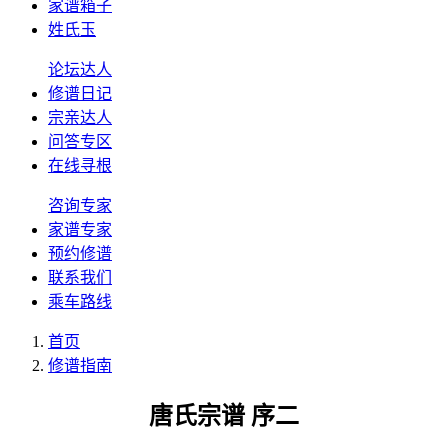
家谱箱子
姓氏玉
论坛达人
修谱日记
宗亲达人
问答专区
在线寻根
咨询专家
家谱专家
预约修谱
联系我们
乘车路线
首页
修谱指南
唐氏宗谱 序二