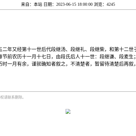
来自：本站
日期：2023-06-15 18:00:00
浏览：4245
五二年又经第十一世后代段继汤、段继礼、段继柴，和第十二世
春节前农历十一月十七日，由段氏后人十一世：段继谦、段麦生
历时一月有余，谨就确知者叙之，不清楚者，暂留待清楚后再叙
侵权请联系删除。