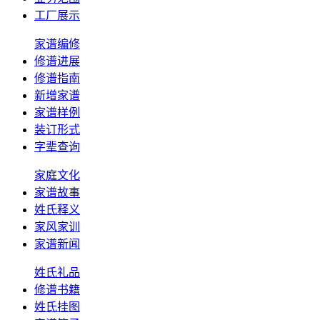
工厂展示
家谱编修
修谱进展
修谱指南
新增家谱
家谱样例
装订形式
字辈查询
家庭文化
家谱故事
姓氏释义
家风家训
家谱新闻
姓氏礼品
修谱书籍
姓氏挂图