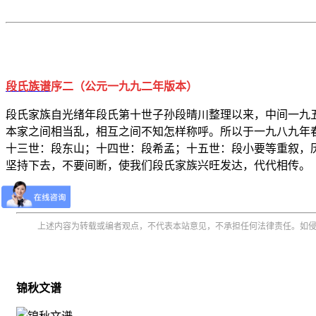
段氏族谱
序二（公元一九九二年
版本
）
段氏家族自光绪年段氏第十世子孙段晴川整理以来，中间一九
本家之间相当乱，相互之间不知怎样称呼。所以于一九八九年
十三世：段东山；十四世：段希孟；十五世：段小要等重叙，
坚持下去，不要间断，使我们段氏家族兴旺发达，代代相传。
上述内容为转载或编者观点，不代表本站意见，不承担任何法律责任。如
锦秋文谱