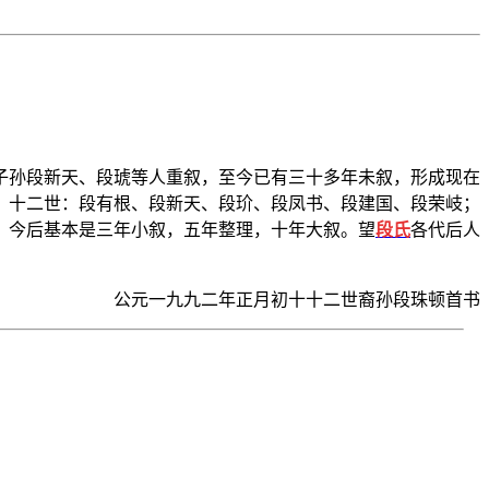
子孙段新天、段琥等人重叙，至今已有三十多年未叙，形成现在
；十二世：段有根、段新天、段玠、段凤书、段建国、段荣岐；
，今后基本是三年小叙，五年整理，十年大叙。望
段氏
各代后人
公元一九九二年正月初十十二世裔孙段珠顿首书