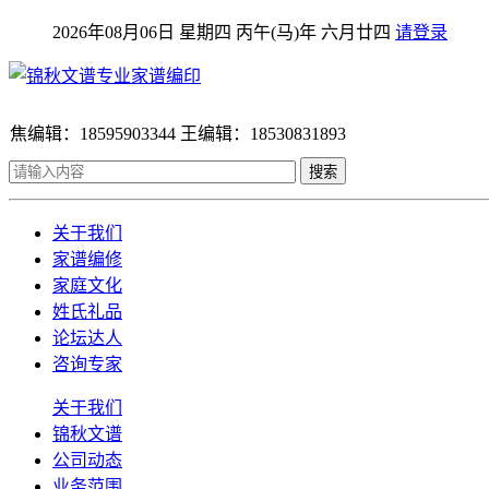
2026年08月06日 星期四 丙午(马)年 六月廿四
请登录
焦编辑：18595903344 王编辑：18530831893
搜索
关于我们
家谱编修
家庭文化
姓氏礼品
论坛达人
咨询专家
关于我们
锦秋文谱
公司动态
业务范围