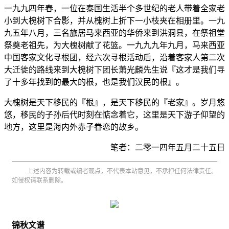
一九九四年春，一位在泰国生活半个多世纪的老人带着全家老
小到大槐树下合影，并从槐树上折下一小枝夹在相册里。一九
九五年八月，三名旅居马来西亚的华侨来到洪洞县，在祭祖堂
祭奠老祖先，为大槐树献了花篮。一九九九年九月，马来西亚
中国客家文化寻根团，经六次寻根活动后，沿着客家人第二次
大迁徙的路线来到大槐树下团长萧光麟先生说『这才是我们寻
了十多年找到的最大的根，也是我们汉民的根』。
大槐树是天下移民的『根』，是天下移民的『老家』。岁月悠
悠，移民的子孙后代时刻在惦念着它，这里是天下游子仰望的
地方，这里是海内外赤子眷恋的故乡。
笔者：二零一四年五月二十五日
上述内容为转载或编者观点，不代表本站意见，不承担任何法律责任。
如侵权请联系删除。
锦秋文谱