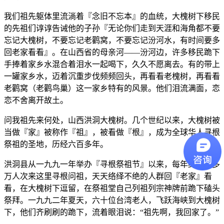
我们祖先躯体里流淌着『念旧不忘本』的血统，大槐树下移民
的先祖们谆谆告诫他的子孙『无论你们走到天涯和海角都不要
忘记大槐树，不要忘记老鹳窝，不要忘记汾河水，有时间要多
回老家看看』。在山西省的母亲河——汾河边，许多移民跪下
手捧着家乡水混合着泪水一起喝下，久久不愿离去。有的带上
一罐家乡水，迈着沉重步伐频频回头，再看看老槐树，再看看
老鹳窝（老鹳鸟巢）这一家乡特有的风景。他们泪流满面，恋
恋不舍离开故土。
问我祖先来何处，山西洪洞大槐树。几个世纪以来，大槐树被
当做『家』被称作『祖』，被看做『根』，成为全球华人寻根
祭祖的圣地，历经六百多年。
洪洞县从一九九一年举办『寻根祭祖节』以来，每年约有十多
万人次来这里寻根问祖，天天络绎不绝的人群回『老家』看
看，在大槐树下逗留，在祭祖堂自己列祖列宗神牌前跪下磕头
祭拜。一九九二年夏天，六十位台湾老人，飞跃海峡到大槐树
下，他们齐刷刷的跪下，流着眼泪说：“祖先啊，我回家了。”