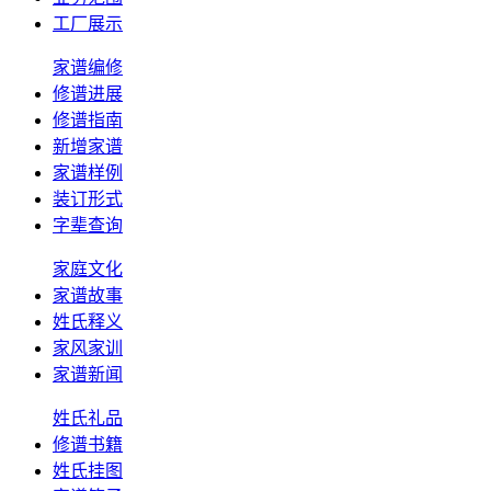
工厂展示
家谱编修
修谱进展
修谱指南
新增家谱
家谱样例
装订形式
字辈查询
家庭文化
家谱故事
姓氏释义
家风家训
家谱新闻
姓氏礼品
修谱书籍
姓氏挂图