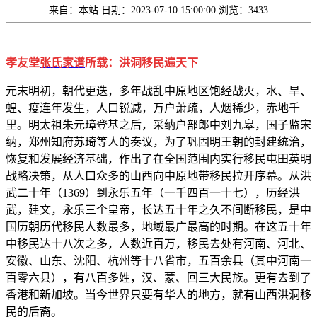
来自：本站
日期：2023-07-10 15:00:00
浏览：3433
孝友堂
张氏家谱
所载：洪洞移民遍天下
元末明初，朝代更迭，多年战乱中原地区饱经战火，水、旱、
蝗、疫连年发生，人口锐减，万户萧疏，人烟稀少，赤地千
里。明太祖朱元璋登基之后，采纳户部郎中刘九皋，国子监宋
纳，郑州知府苏琦等人的奏议，为了巩固明王朝的封建统治，
恢复和发展经济基础，作出了在全国范围内实行移民屯田英明
战略决策，从人口众多的山西向中原地带移民拉开序幕。从洪
武二十年（1369）到永乐五年（一千四百一十七），历经洪
武，建文，永乐三个皇帝，长达五十年之久不间断移民，是中
国历朝历代移民人数最多，地域最广最高的时期。在这五十年
中移民达十八次之多，人数近百万，移民去处有河南、河北、
安徽、山东、沈阳、杭州等十八省市，五百余县（其中河南一
百零六县），有八百多姓，汉、蒙、回三大民族。更有去到了
香港和新加坡。当今世界只要有华人的地方，就有山西洪洞移
民的后裔。