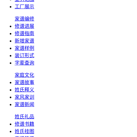
工厂展示
家谱编修
修谱进展
修谱指南
新增家谱
家谱样例
装订形式
字辈查询
家庭文化
家谱故事
姓氏释义
家风家训
家谱新闻
姓氏礼品
修谱书籍
姓氏挂图