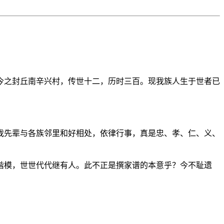
今之封丘南辛兴村，传世十二，历时三百。现我族人生于世者已
我先辈与各族邻里和好相处，依律行事，真是忠、孝、仁、义、
楷模，世世代代继有人。此不正是撰家谱的本意乎？今不耻遗