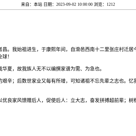
来自：本站
日期：2023-09-02 10:00:00
浏览：1212
者昌。我始祖进生，于康熙年间，自滑邑西南十二里张庄村迁居
全球！
我华夏，故我族人无不以编撰家谱为需、为急也。
的艰辛；后数世家业又每有所增，可知诸祖不忘先辈之志也。忆
以优良家风馈赠后人，促使后人：立大志，奋发拼搏超前辈；树