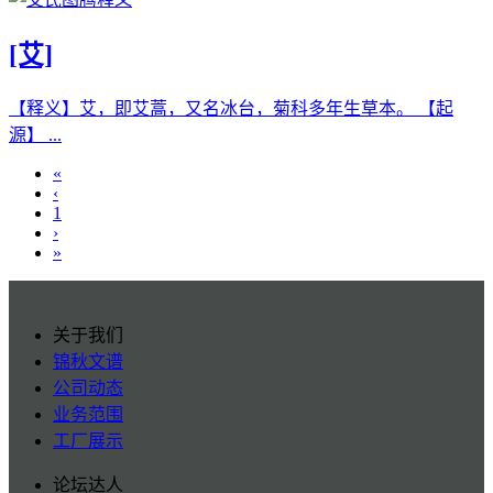
[艾]
【释义】艾，即艾蒿，又名冰台，菊科多年生草本。 【起
源】 ...
«
‹
1
›
»
关于我们
锦秋文谱
公司动态
业务范围
工厂展示
论坛达人