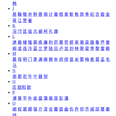
韩
J
居
鞠
敬
井
荆
晋
揭
计
冀
嵇
景
靳
焦
简
季
纪
吉
姬
金
蒋
江
贾
姜
K
况
邝
匡
寇
亢
阚
柯
孔
康
L
逮
鹿
楼
隆
蔺
练
廉
利
厉
栗
劳
郎
来
骆
栾
路
鲁
芦
娄
柳
凌
连
冷
蓝
兰
罗
陆
吕
卢
龙
刘
林
廖
梁
李
黎
雷
赖
M
慕
母
明
门
茅
满
麻
穆
牟
闵
缪
苗
米
蒙
梅
麦
莫
孟
毛
马
N
南
那
农
牛
宁
聂
倪
O
区
欧阳
欧
P
浦
普
平
朴
皮
盘
蒲
裴
庞
彭
潘
Q
阙
权
裘
卿
强
亓
漆
全
瞿
屈
曲
仇
乔
祁
齐
戚
邱
覃
秦
钱