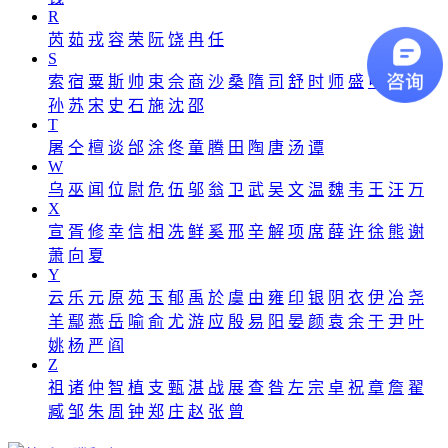
R
芮
茹
戎
容
荣
阮
饶
冉
任
S
索
宿
粟
斯
帅
束
佘
商
沙
桑
隋
司
舒
时
师
盛
申
尚
单
孙
苏
宋
史
石
施
沈
邵
T
屠
仝
檀
谈
邰
涂
佟
童
腾
田
陶
唐
汤
谭
W
乌
巫
闻
位
尉
危
伍
邬
翁
卫
武
吴
文
温
魏
韦
王
汪
万
X
宣
胥
修
幸
信
相
冼
鲜
奚
邢
辛
解
项
席
薛
许
徐
熊
谢
萧
向
夏
Y
云
乐
元
原
苑
玉
郁
禹
於
虞
由
雍
印
银
阴
衣
伊
冶
尧
羊
鄢
燕
岳
喻
俞
尤
游
应
殷
易
阳
晏
颜
袁
余
于
尹
叶
姚
杨
严
阎
Z
祖
诸
仲
智
植
支
甄
湛
战
展
查
昝
左
宗
卓
祝
章
詹
翟
臧
邹
朱
周
钟
郑
庄
赵
张
曾