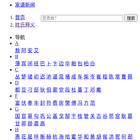
家谱新闻
首页
搜索
姓氏释义
导航
A
敖
阿
安
艾
B
薄
宾
闭
班
巴
卜
卞
边
毕
鲍
包
柏
白
C
丛
楚
储
初
迟
池
谌
晁
褚
成
车
柴
岑
崔
程
陈
常
曹
蔡
D
都
豆
刁
邸
狄
但
窦
党
段
杜
董
丁
邓
戴
F
富
伏
奉
丰
封
符
费
房
樊
傅
冯
方
范
G
国
官
辜
勾
巩
公
盖
戈
郜
干
桂
管
关
古
谷
苟
宫
耿
葛
甘
郭
顾
龚
高
H
惠
花
扈
呼
衡
赫
杭
海
哈
霍
华
和
黄
胡
侯
洪
贺
何
郝