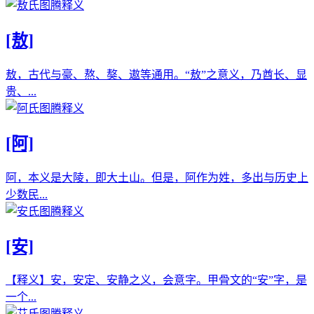
[敖]
敖，古代与豪、熬、獒、遨等通用。“敖”之意义，乃酋长、显
贵、...
[阿]
阿，本义是大陵，即大土山。但是，阿作为姓，多出与历史上
少数民...
[安]
【释义】安，安定、安静之义，会意字。甲骨文的“安”字，是
一个...