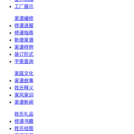
工厂展示
家谱编修
修谱进展
修谱指南
新增家谱
家谱样例
装订形式
字辈查询
家庭文化
家谱故事
姓氏释义
家风家训
家谱新闻
姓氏礼品
修谱书籍
姓氏挂图